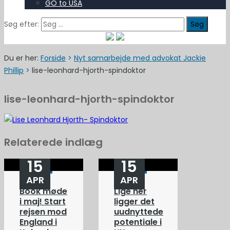
GO to USA
Søg efter:
Du er her:
Forside
>
Nyt samarbejde med advokat Jackie
Phillip
>
lise-leonhard-hjorth-spindoktor
lise-leonhard-hjorth-spindoktor
Relaterede indlæg
15
15
APR
APR
Book møde
Lige her
i maj! Start
ligger det
rejsen mod
uudnyttede
England i
potentiale i