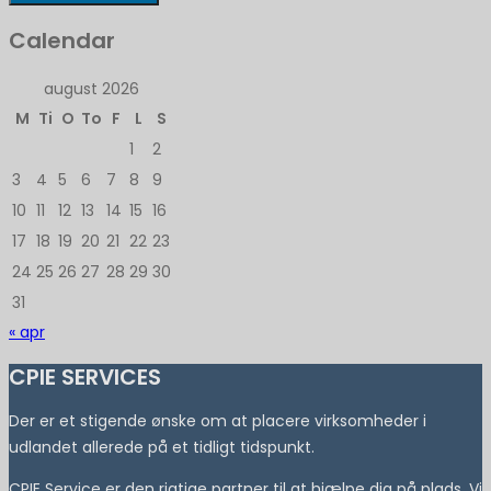
Calendar
august 2026
M
Ti
O
To
F
L
S
1
2
3
4
5
6
7
8
9
10
11
12
13
14
15
16
17
18
19
20
21
22
23
24
25
26
27
28
29
30
31
« apr
CPIE SERVICES
Der er et stigende ønske om at placere virksomheder i
udlandet allerede på et tidligt tidspunkt.
CPIE Service er den rigtige partner til at hjælpe dig på plads. Vi