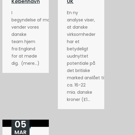
København
UK
I
En ny
begyndelse af maj
analyse viser,
vender vores
at danske
danske
virksomheder
team hjem
har et
fra England
betydeligt
for at møde
uudnyttet
dig. (mere…)
potentiale på
det britiske
marked anslået til
ca. 16-22
mia. danske
kroner (£1...
05
MAR