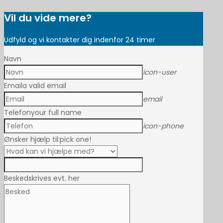
Vil du vide mere?
Udfyld og vi kontakter dig indenfor 24 timer
Navn
icon-user
Email
a valid email
email
Telefon
your full name
icon-phone
Ønsker hjælp til:
pick one!
Besked
skrives evt. her