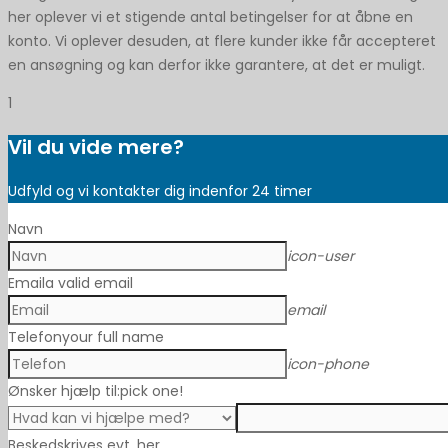
her oplever vi et stigende antal betingelser for at åbne en
konto. Vi oplever desuden, at flere kunder ikke får accepteret
en ansøgning og kan derfor ikke garantere, at det er muligt.
1
Vil du vide mere?
Udfyld og vi kontakter dig indenfor 24 timer
Navn
icon-user
Email
a valid email
email
Telefon
your full name
icon-phone
Ønsker hjælp til:
pick one!
Besked
skrives evt. her