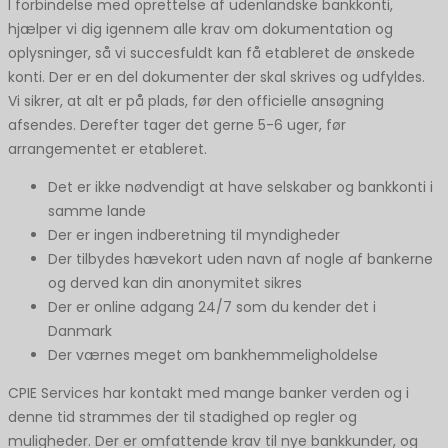
I forbindelse med oprettelse af udenlandske bankkonti,
hjælper vi dig igennem alle krav om dokumentation og
oplysninger, så vi succesfuldt kan få etableret de ønskede
konti. Der er en del dokumenter der skal skrives og udfyldes.
Vi sikrer, at alt er på plads, før den officielle ansøgning
afsendes. Derefter tager det gerne 5-6 uger, før
arrangementet er etableret.
Det er ikke nødvendigt at have selskaber og bankkonti i
samme lande
Der er ingen indberetning til myndigheder
Der tilbydes hævekort uden navn af nogle af bankerne
og derved kan din anonymitet sikres
Der er online adgang 24/7 som du kender det i
Danmark
Der værnes meget om bankhemmeligholdelse
CPIE Services har kontakt med mange banker verden og i
denne tid strammes der til stadighed op regler og
muligheder. Der er omfattende krav til nye bankkunder, og