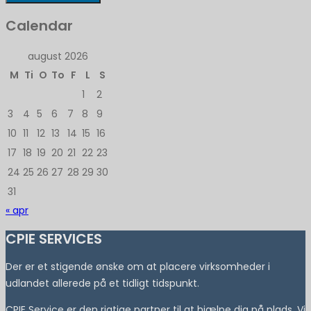
Calendar
august 2026
M
Ti
O
To
F
L
S
1
2
3
4
5
6
7
8
9
10
11
12
13
14
15
16
17
18
19
20
21
22
23
24
25
26
27
28
29
30
31
« apr
CPIE SERVICES
Der er et stigende ønske om at placere virksomheder i
udlandet allerede på et tidligt tidspunkt.
CPIE Service er den rigtige partner til at hjælpe dig på plads. Vi