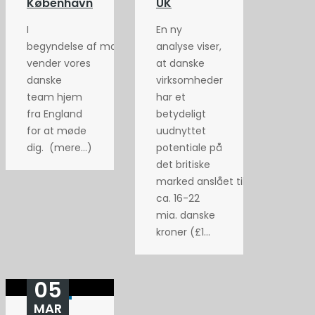
København
UK
I
En ny
begyndelse af maj
analyse viser,
vender vores
at danske
danske
virksomheder
team hjem
har et
fra England
betydeligt
for at møde
uudnyttet
dig. (mere…)
potentiale på
det britiske
marked anslået til
ca. 16-22
mia. danske
kroner (£1...
05
MAR