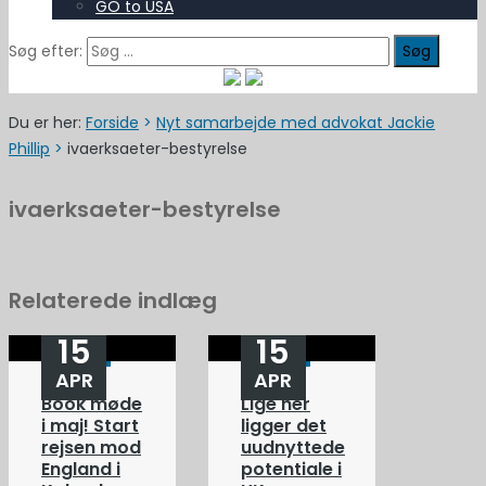
GO to USA
Søg efter:
Du er her:
Forside
>
Nyt samarbejde med advokat Jackie
Phillip
>
ivaerksaeter-bestyrelse
ivaerksaeter-bestyrelse
Relaterede indlæg
15
15
APR
APR
Book møde
Lige her
i maj! Start
ligger det
rejsen mod
uudnyttede
England i
potentiale i