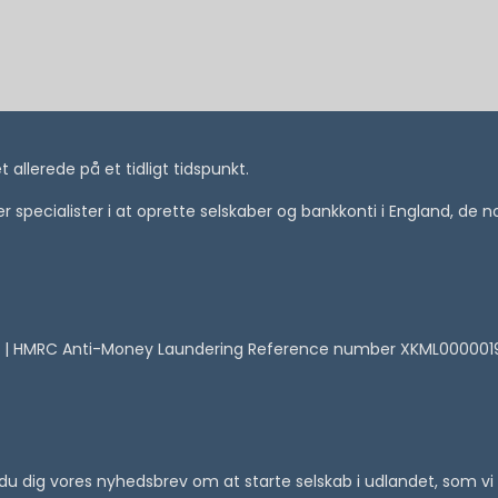
allerede på et tidligt tidspunkt.
i er specialister i at oprette selskaber og bankkonti i England, de
 | HMRC Anti-Money Laundering Reference number XKML00000
er du dig vores nyhedsbrev om at starte selskab i udlandet, som