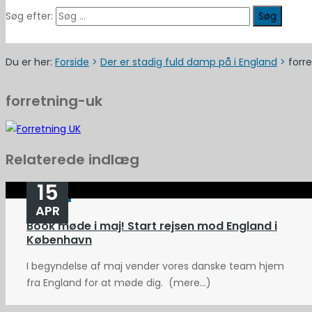
Søg efter:
Du er her:
Forside
>
Der er stadig fuld damp på i England
>
forr
forretning-uk
Relaterede indlæg
15
APR
Book møde i maj! Start rejsen mod England i
København
I begyndelse af maj vender vores danske team hjem
fra England for at møde dig. (mere…)