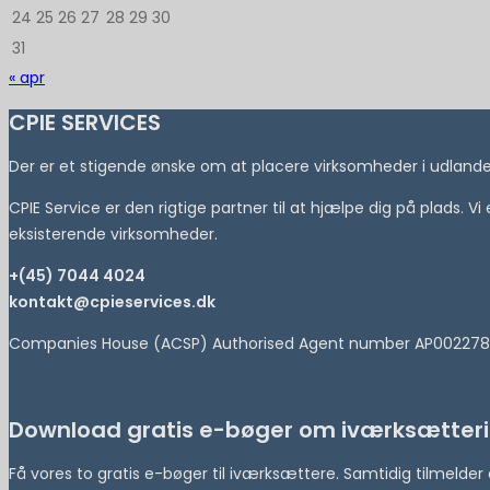
24
25
26
27
28
29
30
31
« apr
CPIE SERVICES
Der er et stigende ønske om at placere virksomheder i udlandet 
CPIE Service er den rigtige partner til at hjælpe dig på plads. V
eksisterende virksomheder.
+(45) 7044 4024
kontakt@cpieservices.dk
Companies House (ACSP) Authorised Agent number AP002278
Download gratis e-bøger om iværksætteri
Få vores to gratis e-bøger til iværksættere. Samtidig tilmeld