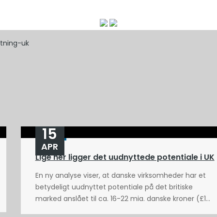
etning-uk
15
APR
Lige her ligger det uudnyttede potentiale i UK
En ny analyse viser, at danske virksomheder har et
betydeligt uudnyttet potentiale på det britiske
marked anslået til ca. 16-22 mia. danske kroner (£1...