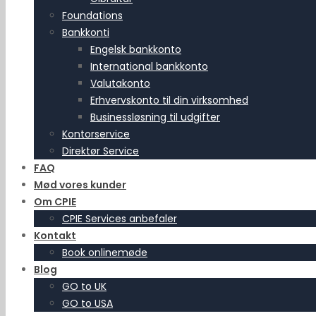
Foundations
Bankkonti
Engelsk bankkonto
International bankkonto
Valutakonto
Erhvervskonto til din virksomhed
Businessløsning til udgifter
Kontorservice
Direktør Service
FAQ
Mød vores kunder
Om CPIE
CPIE Services anbefaler
Kontakt
Book onlinemøde
Blog
GO to UK
GO to USA