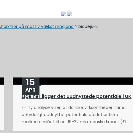
shop tror på massiv vækst i England
>
biopejs-2
15
APR
Lige her ligger det uudnyttede potentiale i UK
En ny analyse viser, at danske virksomheder har et
betydeligt uudnyttet potentiale på det britiske
marked anslået til ca. 16-22 mia. danske kroner (£1...