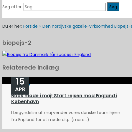
Søg efter:
Du er her:
Forside
>
Den nordjyske gazelle-virksomhed Biopejs-
biopejs-2
Relaterede indlæg
15
APR
Book møde i maj! Start rejsen mod England i
København
I begyndelse af maj vender vores danske team hjem
fra England for at møde dig. (mere…)