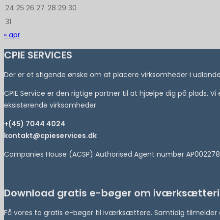
24
25
26
27
28
29
30
31
« apr
CPIE SERVICES
Der er et stigende ønske om at placere virksomheder i udlandet 
CPIE Service er den rigtige partner til at hjælpe dig på plads. V
eksisterende virksomheder.
+(45) 7044 4024
kontakt@cpieservices.dk
Companies House (ACSP) Authorised Agent number AP002278
Download gratis e-bøger om iværksætteri
Få vores to gratis e-bøger til iværksættere. Samtidig tilmeld