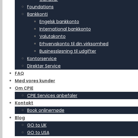
Foundations
Bankkonti
Engelsk bankkonto
International bankkonto
Valutakonto
Erhvervskonto til din virksomhed
Businessløsning til udgifter
Kontorservice
Direktør Service
FAQ
Mød vores kunder
Om CPIE
CPIE Services anbefaler
Kontakt
Book onlinemøde
Blog
GO to UK
GO to USA