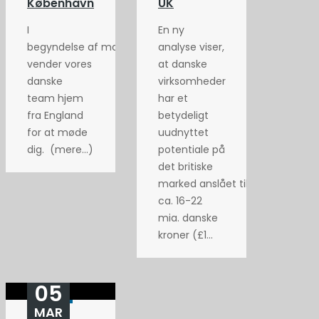
København
UK
I
En ny
begyndelse af maj
analyse viser,
vender vores
at danske
danske
virksomheder
team hjem
har et
fra England
betydeligt
for at møde
uudnyttet
dig. (mere…)
potentiale på
det britiske
marked anslået til
ca. 16-22
mia. danske
kroner (£1...
05
MAR