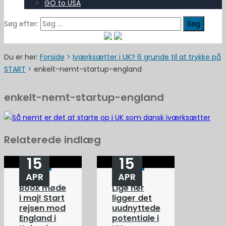
GO to USA
Søg efter:
Du er her:
Forside
>
Iværksætter i UK? 6 grunde til at trykke på
START
>
enkelt-nemt-startup-england
enkelt-nemt-startup-england
Relaterede indlæg
15
15
APR
APR
Book møde
Lige her
i maj! Start
ligger det
rejsen mod
uudnyttede
England i
potentiale i