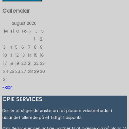
Calendar
august 2026
M
Ti
O
To
F
L
S
1
2
3
4
5
6
7
8
9
10
11
12
13
14
15
16
17
18
19
20
21
22
23
24
25
26
27
28
29
30
31
« apr
CPIE SERVICES
Der er et stigende ønske om at placere virksomheder i
udlandet allerede på et tidligt tidspunkt.
CPIE Service er den rigtige partner til at hjælpe dig på plads. Vi