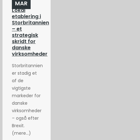
MAR
Lokal
etablering i
Storbritannien
– et
strategisk
skridt for
danske
virksomheder
Storbritannien
er stadig et
af de
vigtigste
markeder for
danske
virksomheder
– også efter
Brexit.
(mere…)