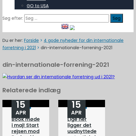
GO to USA
Søg efter:
Du er her:
Forside
>
4 gode nyheder for din internationale
forretning i 2021
>
din-internationale-forrening-2021
din-internationale-forrening-2021
Relaterede indlæg
15
15
APR
APR
Book møde
Lige her
i maj! Start
ligger det
rejsen mod
uudnyttede