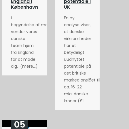
England i
potentiale i
København
UK
I
En ny
begyndelse af maj
analyse viser,
vender vores
at danske
danske
virksomheder
team hjem
har et
fra England
betydeligt
for at møde
uudnyttet
dig. (mere…)
potentiale på
det britiske
marked anslået til
ca. 16-22
mia. danske
kroner (£1...
05