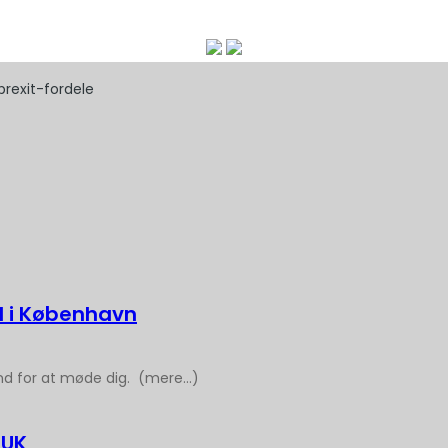
brexit-fordele
d i København
nd for at møde dig. (mere…)
 UK