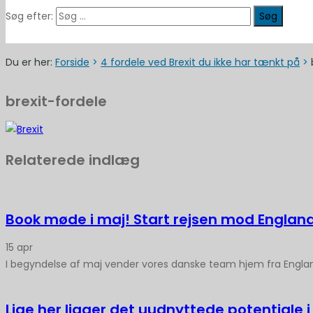
Søg efter:
Du er her:
Forside
>
4 fordele ved Brexit du ikke har tænkt på
>
brexit-fordele
Relaterede indlæg
Book møde i maj! Start rejsen mod Englan
15
apr
I begyndelse af maj vender vores danske team hjem fra Engla
Lige her ligger det uudnyttede potentiale i