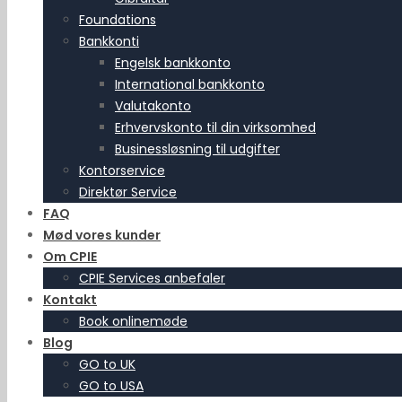
Foundations
Bankkonti
Engelsk bankkonto
International bankkonto
Valutakonto
Erhvervskonto til din virksomhed
Businessløsning til udgifter
Kontorservice
Direktør Service
FAQ
Mød vores kunder
Om CPIE
CPIE Services anbefaler
Kontakt
Book onlinemøde
Blog
GO to UK
GO to USA