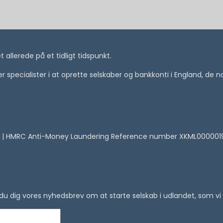
allerede på et tidligt tidspunkt.
i er specialister i at oprette selskaber og bankkonti i England, de
 | HMRC Anti-Money Laundering Reference number XKML00000
er du dig vores nyhedsbrev om at starte selskab i udlandet, som