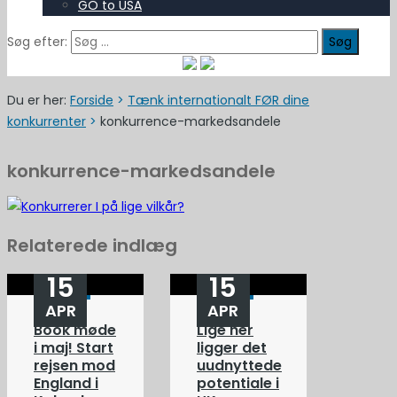
GO to USA
Søg efter:
Du er her:
Forside
>
Tænk internationalt FØR dine
konkurrenter
>
konkurrence-markedsandele
konkurrence-markedsandele
Relaterede indlæg
15
15
APR
APR
Book møde
Lige her
i maj! Start
ligger det
rejsen mod
uudnyttede
England i
potentiale i