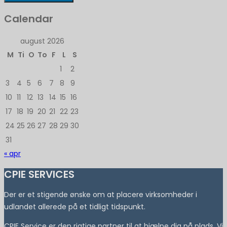
Calendar
august 2026
M
Ti
O
To
F
L
S
1
2
3
4
5
6
7
8
9
10
11
12
13
14
15
16
17
18
19
20
21
22
23
24
25
26
27
28
29
30
31
« apr
CPIE SERVICES
Der er et stigende ønske om at placere virksomheder i
udlandet allerede på et tidligt tidspunkt.
CPIE Service er den rigtige partner til at hjælpe dig på plads. Vi