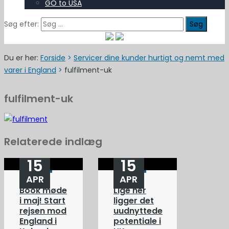
GO to USA
Søg efter:
Du er her:
Forside
>
Servicer dine kunder hurtigt og nemt med
varer i England
>
fulfilment-uk
fulfilment-uk
Relaterede indlæg
15
15
APR
APR
Book møde
Lige her
i maj! Start
ligger det
rejsen mod
uudnyttede
England i
potentiale i