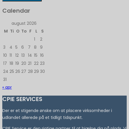
Calendar
august 2026
M
Ti
O
To
F
L
S
1
2
3
4
5
6
7
8
9
10
11
12
13
14
15
16
17
18
19
20
21
22
23
24
25
26
27
28
29
30
31
« apr
CPIE SERVICES
Der er et stigende ønske om at placere virksomheder i
udlandet allerede på et tidligt tidspunkt.
CPIE Service er den rigtige partner til at hjælpe dig på plads. Vi