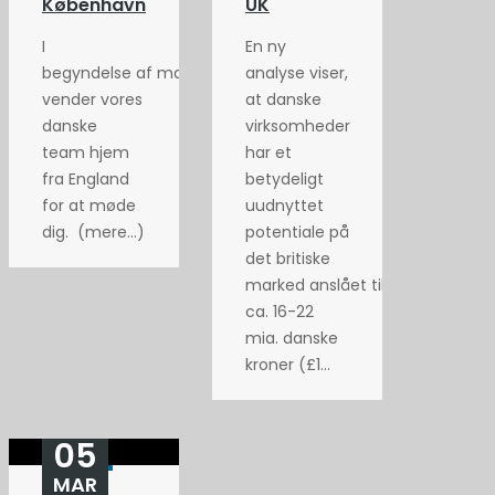
København
UK
I
En ny
begyndelse af maj
analyse viser,
vender vores
at danske
danske
virksomheder
team hjem
har et
fra England
betydeligt
for at møde
uudnyttet
dig. (mere…)
potentiale på
det britiske
marked anslået til
ca. 16-22
mia. danske
kroner (£1...
05
MAR