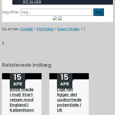
GO to USA
Søg efter:
Du er her:
Forside
>
Portfolios
>
Event Finder
>
1
1
Relaterede indlæg
15
15
APR
APR
Book møde
Lige her
i maj! Start
ligger det
rejsen mod
uudnyttede
England i
potentiale i
København
UK