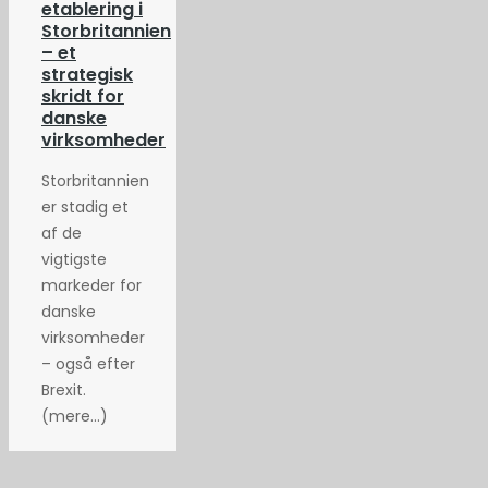
etablering i
Storbritannien
– et
strategisk
skridt for
danske
virksomheder
Storbritannien
er stadig et
af de
vigtigste
markeder for
danske
virksomheder
– også efter
Brexit.
(mere…)