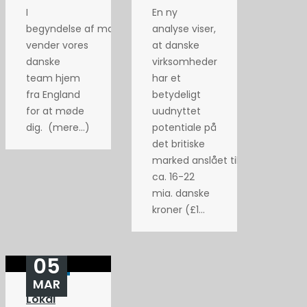
I
En ny
begyndelse af maj
analyse viser,
vender vores
at danske
danske
virksomheder
team hjem
har et
fra England
betydeligt
for at møde
uudnyttet
dig. (mere…)
potentiale på
det britiske
marked anslået til
ca. 16-22
mia. danske
kroner (£1...
05
MAR
Lokal