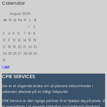
Calendar
august 2026
M
Ti
O
To
F
L
S
1
2
3
4
5
6
7
8
9
10
11
12
13
14
15
16
17
18
19
20
21
22
23
24
25
26
27
28
29
30
31
« apr
CPIE SERVICES
Der er et stigende ønske om at placere virksomheder i
udlandet allerede på et tidligt tidspunkt.
CPIE Service er den rigtige partner til at hjælpe dig på plads. Vi
er specialister i at oprette selskaber og bankkonti i England,