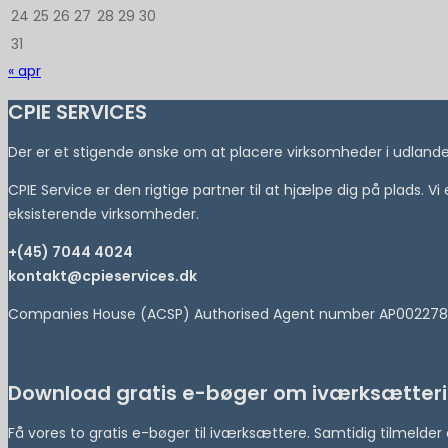
24
25
26
27
28
29
30
31
« apr
CPIE SERVICES
Der er et stigende ønske om at placere virksomheder i udlandet 
CPIE Service er den rigtige partner til at hjælpe dig på plads. V
eksisterende virksomheder.
+(45) 7044 4024
kontakt@cpieservices.dk
Companies House (ACSP) Authorised Agent number AP002278
Download gratis e-bøger om iværksætteri
Få vores to gratis e-bøger til iværksættere. Samtidig tilmeld