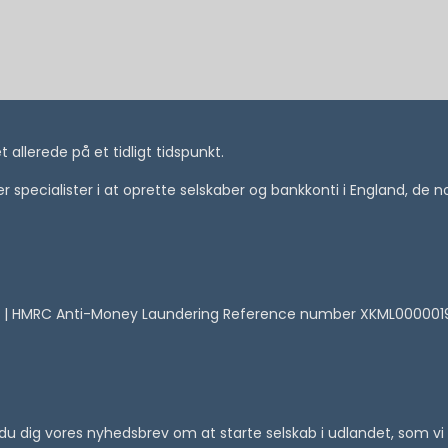
allerede på et tidligt tidspunkt.
i er specialister i at oprette selskaber og bankkonti i England, de
 | HMRC Anti-Money Laundering Reference number XKML00000
er du dig vores nyhedsbrev om at starte selskab i udlandet, som