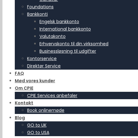
Foundations
Bankkonti
Engelsk bankkonto
International bankkonto
Valutakonto
Erhvervskonto til din virksomhed
Businessløsning til udgifter
Kontorservice
Direktør Service
FAQ
Mød vores kunder
Om CPIE
CPIE Services anbefaler
Kontakt
Book onlinemøde
Blog
GO to UK
GO to USA