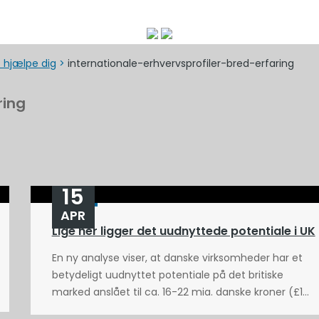
at hjælpe dig
>
internationale-erhvervsprofiler-bred-erfaring
ring
15
APR
Lige her ligger det uudnyttede potentiale i UK
En ny analyse viser, at danske virksomheder har et
betydeligt uudnyttet potentiale på det britiske
marked anslået til ca. 16-22 mia. danske kroner (£1...