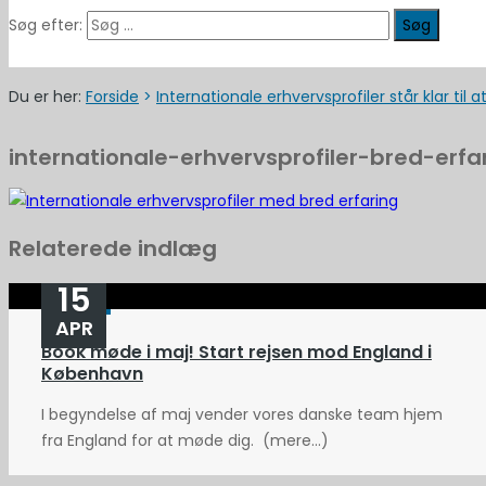
Søg efter:
Du er her:
Forside
>
Internationale erhvervsprofiler står klar til 
internationale-erhvervsprofiler-bred-erfa
Relaterede indlæg
15
APR
Book møde i maj! Start rejsen mod England i
København
I begyndelse af maj vender vores danske team hjem
fra England for at møde dig. (mere…)