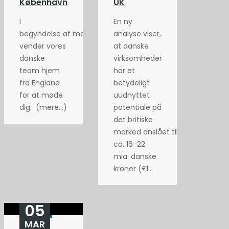
København
UK
I
En ny
begyndelse af maj
analyse viser,
vender vores
at danske
danske
virksomheder
team hjem
har et
fra England
betydeligt
for at møde
uudnyttet
dig. (mere…)
potentiale på
det britiske
marked anslået til
ca. 16-22
mia. danske
kroner (£1...
05
MAR