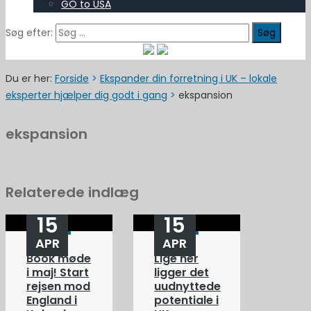
GO to USA
Søg efter:
Du er her:
Forside
>
Ekspander din forretning i UK – lokale
eksperter hjælper dig godt i gang
>
ekspansion
ekspansion
Relaterede indlæg
15
15
APR
APR
Book møde
Lige her
i maj! Start
ligger det
rejsen mod
uudnyttede
England i
potentiale i