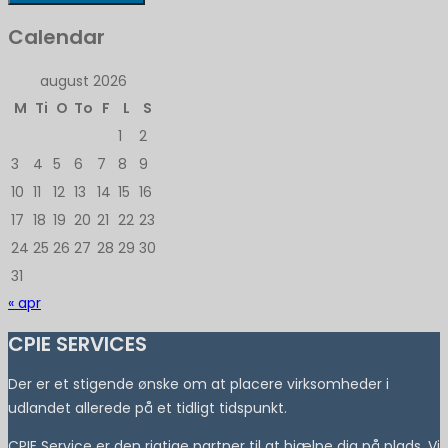
Calendar
august 2026
M
Ti
O
To
F
L
S
1
2
3
4
5
6
7
8
9
10
11
12
13
14
15
16
17
18
19
20
21
22
23
24
25
26
27
28
29
30
31
« apr
CPIE SERVICES
Der er et stigende ønske om at placere virksomheder i
udlandet allerede på et tidligt tidspunkt.
CPIE Service er den rigtige partner til at hjælpe dig på plads. Vi