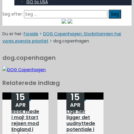
GO to USA
Søg efter:
Du er her:
Forside
>
DOG Copenhagen: Storbritannien har
vores øverste prioritet
>
dog.copenhagen
dog.copenhagen
Relaterede indlæg
15
15
APR
APR
Book møde
Lige her
i maj! Start
ligger det
rejsen mod
uudnyttede
England i
potentiale i