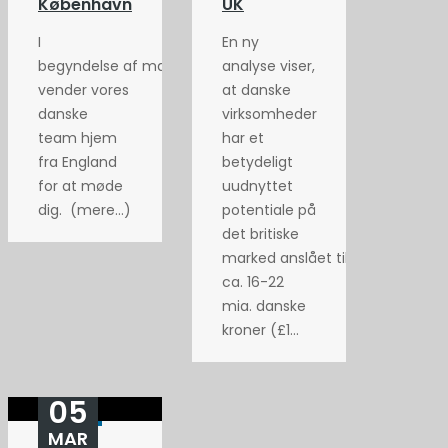
København
UK
I
En ny
begyndelse af maj
analyse viser,
vender vores
at danske
danske
virksomheder
team hjem
har et
fra England
betydeligt
for at møde
uudnyttet
dig. (mere…)
potentiale på
det britiske
marked anslået til
ca. 16-22
mia. danske
kroner (£1...
05
MAR