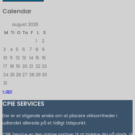
Calendar
august 2026
M
Ti
O
To
F
L
S
1
2
3
4
5
6
7
8
9
10
11
12
13
14
15
16
17
18
19
20
21
22
23
24
25
26
27
28
29
30
31
« apr
CPIE SERVICES
Der er et stigende ønske om at placere virksomheder i
udlandet allerede på et tidligt tidspunkt.
CPIE Service er den rigtige partner til at hjælpe dig på plads. Vi