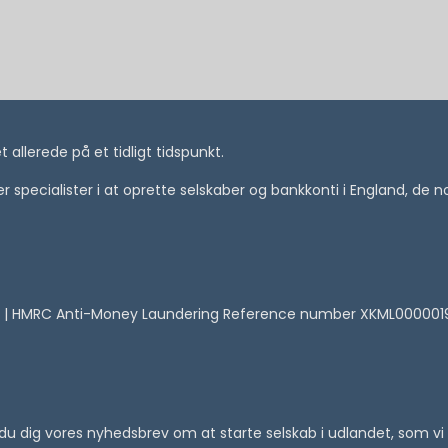
allerede på et tidligt tidspunkt.
i er specialister i at oprette selskaber og bankkonti i England, de
 | HMRC Anti-Money Laundering Reference number XKML00000
er du dig vores nyhedsbrev om at starte selskab i udlandet, som