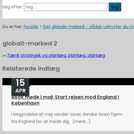
Søg efter:
Du er her:
Forside
>
Det globale marked – sådan udnytter du m
globalt-marked 2
Relaterede indlæg
15
APR
Book møde i maj! Start rejsen mod England i
København
I begyndelse af maj vender vores danske team hjem
fra England for at møde dig. (mere…)