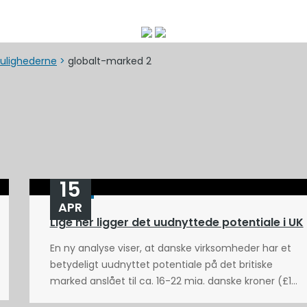
ulighederne
>
globalt-marked 2
15
APR
Lige her ligger det uudnyttede potentiale i UK
En ny analyse viser, at danske virksomheder har et
betydeligt uudnyttet potentiale på det britiske
marked anslået til ca. 16-22 mia. danske kroner (£1...