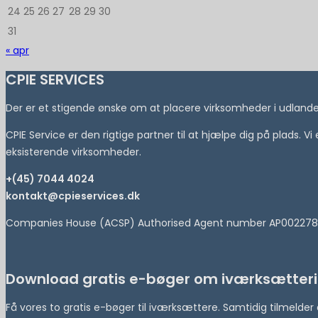
24
25
26
27
28
29
30
31
« apr
CPIE SERVICES
Der er et stigende ønske om at placere virksomheder i udlandet 
CPIE Service er den rigtige partner til at hjælpe dig på plads. V
eksisterende virksomheder.
+(45) 7044 4024
kontakt@cpieservices.dk
Companies House (ACSP) Authorised Agent number AP002278
Download gratis e-bøger om iværksætteri
Få vores to gratis e-bøger til iværksættere. Samtidig tilmeld