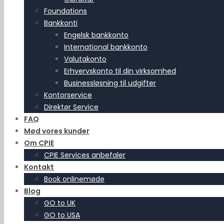
Foundations
Bankkonti
Engelsk bankkonto
International bankkonto
Valutakonto
Erhvervskonto til din virksomhed
Businessløsning til udgifter
Kontorservice
Direktør Service
FAQ
Mød vores kunder
Om CPIE
CPIE Services anbefaler
Kontakt
Book onlinemøde
Blog
GO to UK
GO to USA