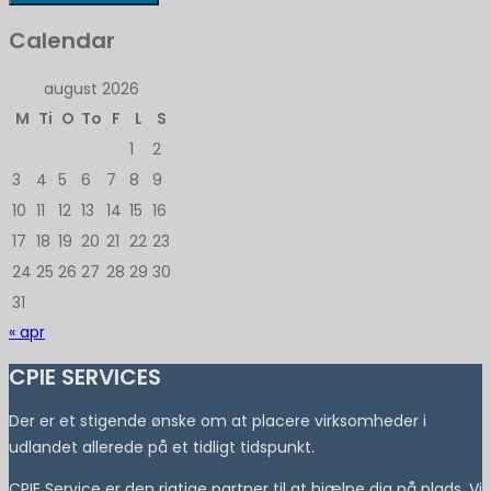
Calendar
august 2026
M
Ti
O
To
F
L
S
1
2
3
4
5
6
7
8
9
10
11
12
13
14
15
16
17
18
19
20
21
22
23
24
25
26
27
28
29
30
31
« apr
CPIE SERVICES
Der er et stigende ønske om at placere virksomheder i
udlandet allerede på et tidligt tidspunkt.
CPIE Service er den rigtige partner til at hjælpe dig på plads. Vi