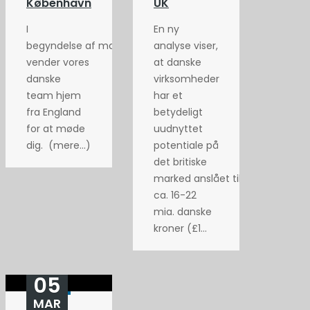
København
UK
I
En ny
begyndelse af maj
analyse viser,
vender vores
at danske
danske
virksomheder
team hjem
har et
fra England
betydeligt
for at møde
uudnyttet
dig. (mere…)
potentiale på
det britiske
marked anslået til
ca. 16-22
mia. danske
kroner (£1...
05
MAR