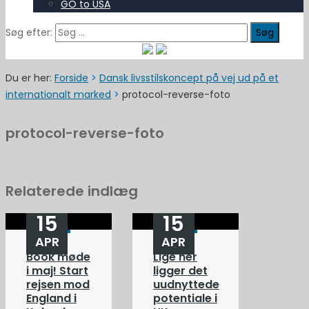
GO to USA
Søg efter:
Du er her:
Forside
>
Dansk livsstilskoncept på vej ud på et
internationalt marked
>
protocol-reverse-foto
protocol-reverse-foto
Relaterede indlæg
15
15
APR
APR
Book møde
Lige her
i maj! Start
ligger det
rejsen mod
uudnyttede
England i
potentiale i