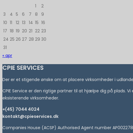
1
2
3
4
5
6
7
8
9
10
11
12
13
14
15
16
17
18
19
20
21
22
23
24
25
26
27
28
29
30
31
« apr
CPIE SERVICES
Der er et stigende ønske om at placere virksomheder i udlandet 
CPIE Service er den rigtige partner til at hjælpe dig på plads. V
eksisterende virksomheder.
+(45) 7044 4024
kontakt@cpieservices.dk
Companies House (ACSP) Authorised Agent number AP002278