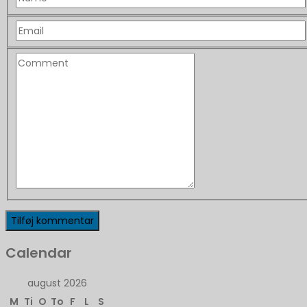
Calendar
august 2026
M
Ti
O
To
F
L
S