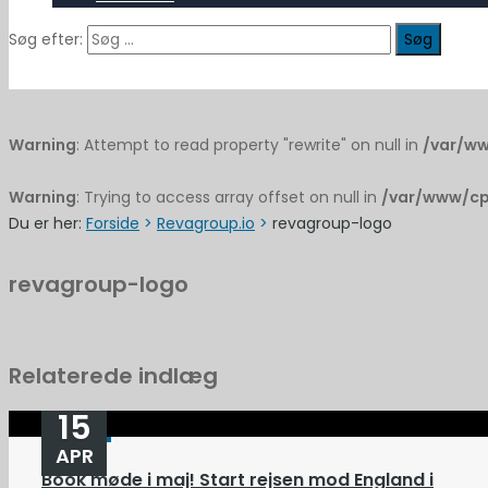
Søg efter:
Warning
: Attempt to read property "rewrite" on null in
/var/ww
Warning
: Trying to access array offset on null in
/var/www/cp
Du er her:
Forside
>
Revagroup.io
>
revagroup-logo
revagroup-logo
Relaterede indlæg
15
APR
Book møde i maj! Start rejsen mod England i