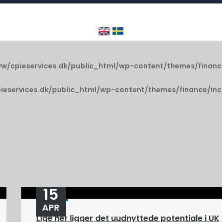
w/cpieservices.dk/public_html/wp-content/themes/financ
ieservices.dk/public_html/wp-content/themes/finance/inc
15
APR
Lige her ligger det uudnyttede potentiale i UK