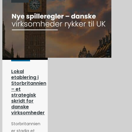
Lokal
etablering i
Storbritannien
– et
strategisk
skridt for
danske
virksomheder
Storbritannien
er stadig et