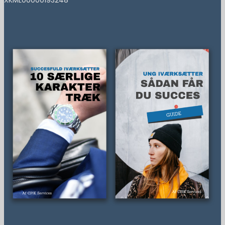
XKML00000193248