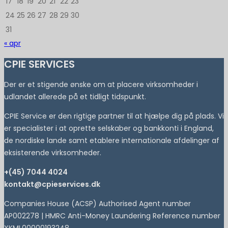
17
18
19
20
21
22
23
24
25
26
27
28
29
30
31
« apr
CPIE SERVICES
Der er et stigende ønske om at placere virksomheder i
udlandet allerede på et tidligt tidspunkt.
CPIE Service er den rigtige partner til at hjælpe dig på plads. Vi
er specialister i at oprette selskaber og bankkonti i England,
de nordiske lande samt etablere internationale afdelinger af
eksisterende virksomheder.
+(45) 7044 4024
kontakt@cpieservices.dk
Companies House (ACSP) Authorised Agent number
AP002278 | HMRC Anti-Money Laundering Reference number