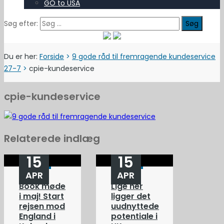
GO to USA
Søg efter:
Du er her:
Forside
>
9 gode råd til fremragende kundeservice
27-7
>
cpie-kundeservice
cpie-kundeservice
Relaterede indlæg
15
15
APR
APR
Book møde
Lige her
i maj! Start
ligger det
rejsen mod
uudnyttede
England i
potentiale i