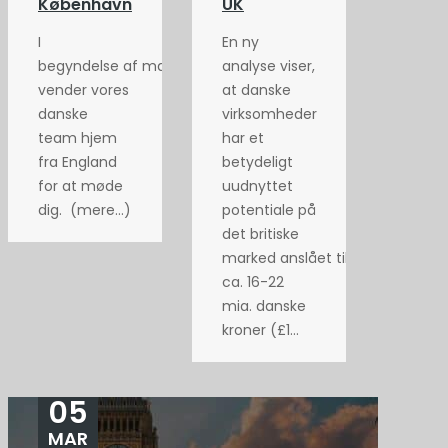
København
UK
I
En ny
begyndelse af maj
analyse viser,
vender vores
at danske
danske
virksomheder
team hjem
har et
fra England
betydeligt
for at møde
uudnyttet
dig. (mere…)
potentiale på
det britiske
marked anslået til
ca. 16-22
mia. danske
kroner (£1...
05
MAR