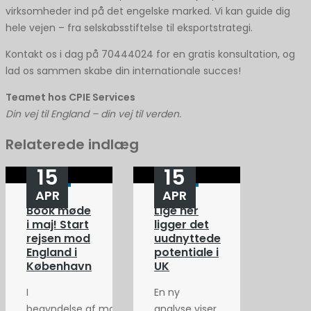
virksomheder ind på det engelske marked. Vi kan guide dig
hele vejen – fra selskabsstiftelse til eksportstrategi.
Kontakt os i dag på 70444024 for en gratis konsultation, og
lad os sammen skabe din internationale succes!
Teamet hos CPIE Services
Din vej til England – din vej til verden.
Relaterede indlæg
15
15
APR
APR
Book møde
Lige her
i maj! Start
ligger det
rejsen mod
uudnyttede
England i
potentiale i
København
UK
I
En ny
begyndelse af maj
analyse viser,