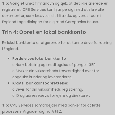
Tip:
Vælg et unikt firmanavn og tjek, at det ikke allerede er
registreret. CPIE Services kan hjælpe dig med at sikre alle
dokumenter, som kræves i dit tilfælde, og vores team i
England tage dialogen for dig med Companies House.
Trin 4: Opret en lokal bankkonto
En lokal bankkonto er afgørende for at kunne drive forretning
i England.
Fordele ved lokal bankkonto
o Nem betaling og modtagelse af penge i GBP.
o Styrker din virksomheds troværdighed over for
engelske kunder og leverandører.
Krav til bankkontooprettelse:
o Bevis for din virksomheds registrering.
o ID og adressebevis for ejere og direktører.
Tip:
CPIE Services samarbejder med banker for at lette
processen. Vi guider dig fra A til Z.