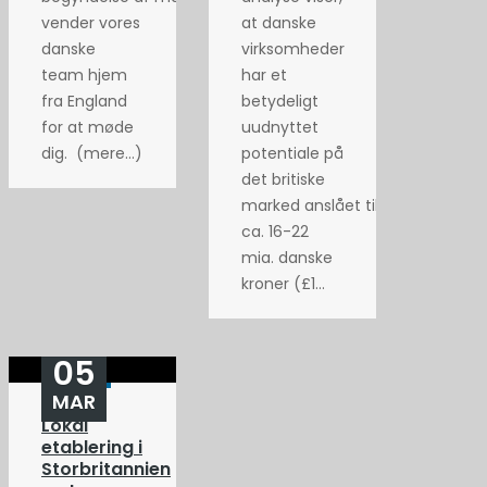
vender vores
at danske
danske
virksomheder
team hjem
har et
fra England
betydeligt
for at møde
uudnyttet
dig. (mere…)
potentiale på
det britiske
marked anslået til
ca. 16-22
mia. danske
kroner (£1...
05
MAR
Lokal
etablering i
Storbritannien