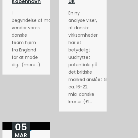
København
UK
I
En ny
begyndelse af maj
analyse viser,
vender vores
at danske
danske
virksomheder
team hjem
har et
fra England
betydeligt
for at møde
uudnyttet
dig. (mere…)
potentiale på
det britiske
marked anslået til
ca. 16-22
mia. danske
kroner (£1...
05
MAR