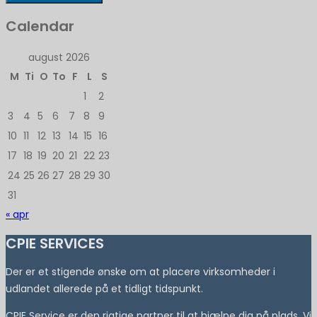
Calendar
august 2026
M
Ti
O
To
F
L
S
1
2
3
4
5
6
7
8
9
10
11
12
13
14
15
16
17
18
19
20
21
22
23
24
25
26
27
28
29
30
31
« apr
CPIE SERVICES
Der er et stigende ønske om at placere virksomheder i
udlandet allerede på et tidligt tidspunkt.
CPIE Service er den rigtige partner til at hjælpe dig på plads. Vi