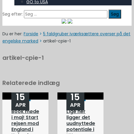
GO to USA
Søg efter:
Du er her:
Forside
>
5 faldgruber iværksættere overser på det
engelske marked
>
artikel-cpie-1
artikel-cpie-1
Relaterede indlæg
15
15
APR
APR
Book møde
Lige her
i maj! Start
ligger det
rejsen mod
uudnyttede
England i
potentiale i