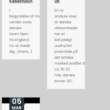
København
UK
I
En ny
begyndelse af maj
analyse viser,
vender vores
at danske
danske
virksomheder
team hjem
har et
fra England
betydeligt
for at møde
uudnyttet
dig. (mere…)
potentiale på
det britiske
marked anslået til
ca. 16-22
mia. danske
kroner (£1...
05
MAR