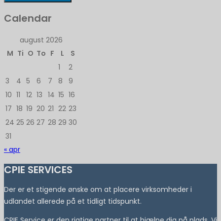
Calendar
august 2026
M
Ti
O
To
F
L
S
1
2
3
4
5
6
7
8
9
10
11
12
13
14
15
16
17
18
19
20
21
22
23
24
25
26
27
28
29
30
31
« apr
CPIE SERVICES
Der er et stigende ønske om at placere virksomheder i
udlandet allerede på et tidligt tidspunkt.
CPIE Service er den rigtige partner til at hjælpe dig på plads. Vi