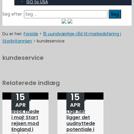
GO to USA
Søg efter:
Du er her:
Forside
>
15 uundværlige råd til markedsføring i
Storbritannien
>
kundeservice
kundeservice
Relaterede indlæg
15
15
APR
APR
Book møde
Lige her
i maj! Start
ligger det
rejsen mod
uudnyttede
England i
potentiale i