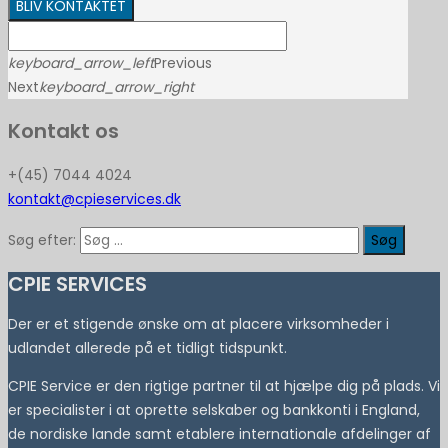
BLIV KONTAKTET
keyboard_arrow_left
Previous
Next
keyboard_arrow_right
Kontakt os
+(45) 7044 4024
kontakt@cpieservices.dk
Søg efter:
CPIE SERVICES
Der er et stigende ønske om at placere virksomheder i
udlandet allerede på et tidligt tidspunkt.
CPIE Service er den rigtige partner til at hjælpe dig på plads. Vi
er specialister i at oprette selskaber og bankkonti i England,
de nordiske lande samt etablere internationale afdelinger af