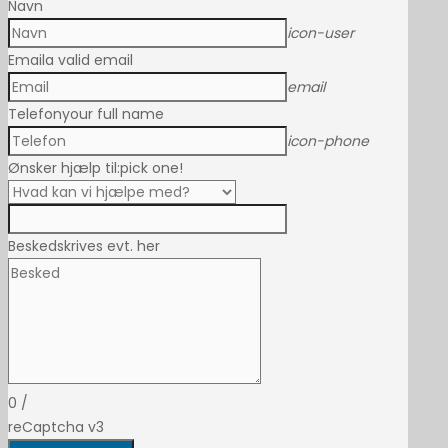
Navn
icon-user
Email
a valid email
email
Telefon
your full name
icon-phone
Ønsker hjælp til:
pick one!
Besked
skrives evt. her
0
/
reCaptcha v3