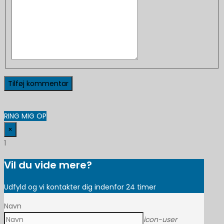
RING MIG OP
×
1
Vil du vide mere?
Udfyld og vi kontakter dig indenfor 24 timer
Navn
icon-user