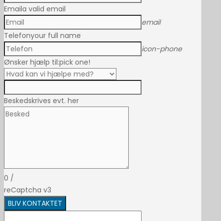
Email
a valid email
email
Telefon
your full name
icon-phone
Ønsker hjælp til:
pick one!
Besked
skrives evt. her
0
/
reCaptcha v3
BLIV KONTAKTET