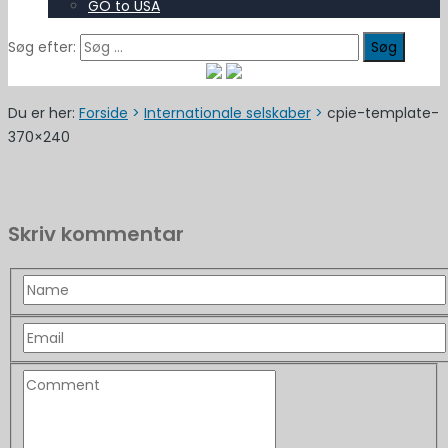
GO to USA
Søg efter:
Du er her:
Forside
>
Internationale selskaber
>
cpie-template-
370×240
Skriv kommentar