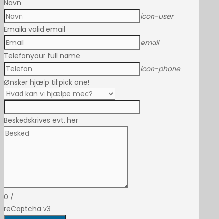
Navn
icon-user
Email
a valid email
email
Telefon
your full name
icon-phone
Ønsker hjælp til:
pick one!
Besked
skrives evt. her
0
/
reCaptcha v3