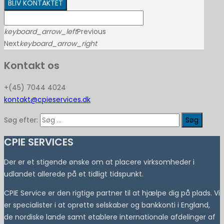
BLIV KONTAKTET
keyboard_arrow_left
Previous
Next
keyboard_arrow_right
Kontakt os
+(45) 7044 4024
kontakt@cpieservices.dk
Søg efter:
CPIE SERVICES
Der er et stigende ønske om at placere virksomheder i
udlandet allerede på et tidligt tidspunkt.
CPIE Service er den rigtige partner til at hjælpe dig på plads. Vi
er specialister i at oprette selskaber og bankkonti i England,
de nordiske lande samt etablere internationale afdelinger af