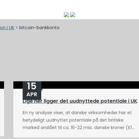
on i UK
>
bitcoin-bankkonto
15
APR
Lige her ligger det uudnyttede potentiale i UK
En ny analyse viser, at danske virksomheder har et
betydeligt uudnyttet potentiale på det britiske
marked anslået til ca. 16-22 mia. danske kroner (£1...