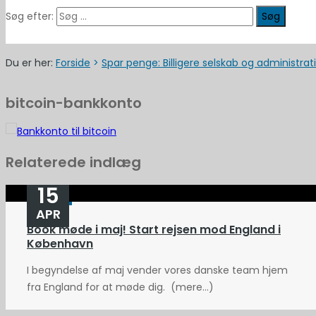
Søg efter:
Du er her:
Forside
>
Spar penge: Billigere selskab og administrati
bitcoin-bankkonto
Relaterede indlæg
15
APR
Book møde i maj! Start rejsen mod England i
København
I begyndelse af maj vender vores danske team hjem
fra England for at møde dig. (mere…)