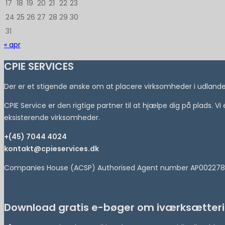
17
18
19
20
21
22
23
24
25
26
27
28
29
30
31
« apr
CPIE SERVICES
Der er et stigende ønske om at placere virksomheder i udlandet 
CPIE Service er den rigtige partner til at hjælpe dig på plads. V
eksisterende virksomheder.
+(45) 7044 4024
kontakt@cpieservices.dk
Companies House (ACSP) Authorised Agent number AP002278
Download gratis e-bøger om iværksætteri