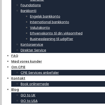
Foundations
Bankkonti
Engelsk bankkonto
International bankkonto
Valutakonto
Erhvervskonto til din virksomhed
Businessløsning til udgifter
Kontorservice
Direktør Service
FAQ
Mød vores kunder
Om CPIE
CPIE Services anbefaler
Kontakt
Book onlinemøde
Blog
GO to UK
GO to USA