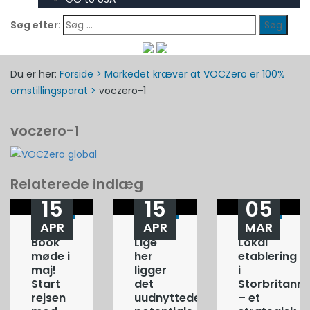
Søg efter:
Du er her:
Forside
>
Markedet kræver at VOCZero er 100%
omstillingsparat
>
voczero-1
voczero-1
Relaterede indlæg
15
15
05
APR
APR
MAR
Book
Lige
Lokal
møde i
her
etablering
maj!
ligger
i
Start
det
Storbritanni
rejsen
uudnyttede
– et