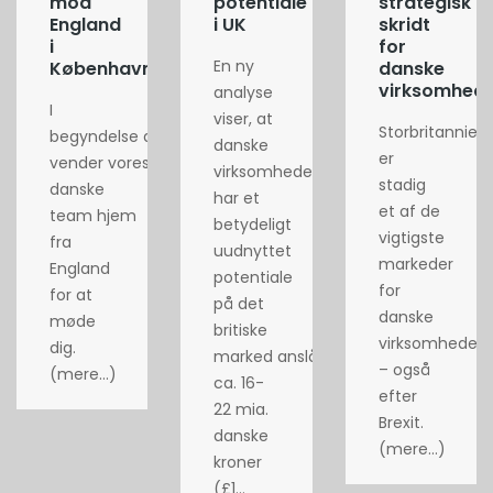
mod
potentiale
strategisk
England
i UK
skridt
i
for
En ny
København
danske
virksomhed
analyse
I
viser, at
Storbritannien
begyndelse af maj
danske
er
vender vores
virksomheder
stadig
danske
har et
et af de
team hjem
betydeligt
vigtigste
fra
uudnyttet
markeder
England
potentiale
for
for at
på det
danske
møde
britiske
virksomheder
dig.
marked anslået til
– også
(mere…)
ca. 16-
efter
22 mia.
Brexit.
danske
(mere…)
kroner
(£1...