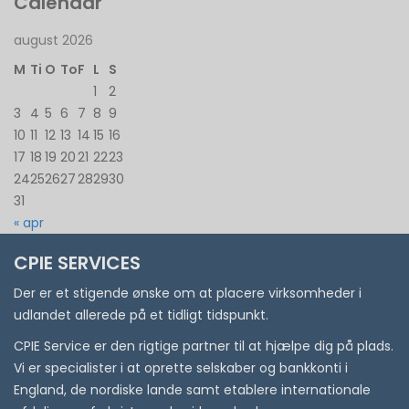
Calendar
august 2026
M
Ti
O
To
F
L
S
1
2
3
4
5
6
7
8
9
10
11
12
13
14
15
16
17
18
19
20
21
22
23
24
25
26
27
28
29
30
31
« apr
CPIE SERVICES
Der er et stigende ønske om at placere virksomheder i
udlandet allerede på et tidligt tidspunkt.
CPIE Service er den rigtige partner til at hjælpe dig på plads.
Vi er specialister i at oprette selskaber og bankkonti i
England, de nordiske lande samt etablere internationale