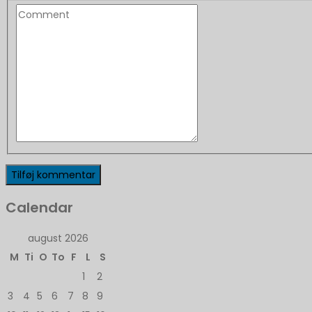
Calendar
august 2026
M
Ti
O
To
F
L
S
1
2
3
4
5
6
7
8
9