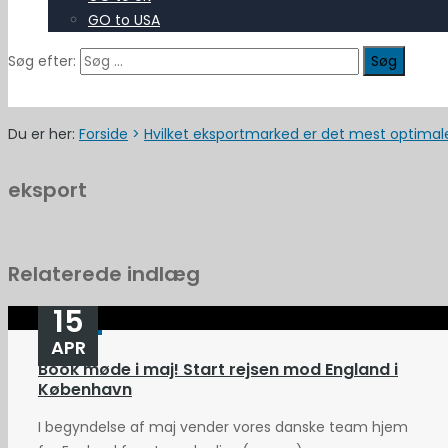
GO to USA
Søg efter:
Du er her:
Forside
>
Hvilket eksportmarked er det mest optimale
eksport
Relaterede indlæg
15
APR
Book møde i maj! Start rejsen mod England i
København
I begyndelse af maj vender vores danske team hjem