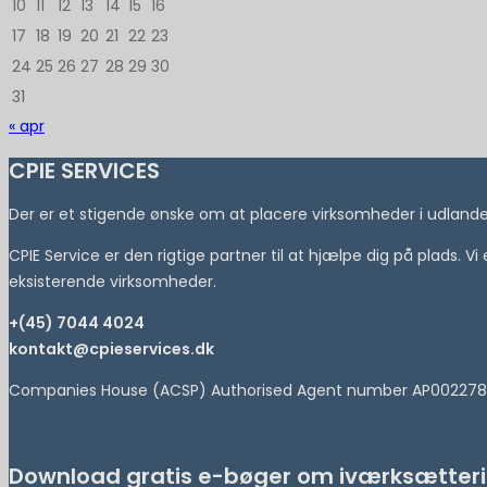
10
11
12
13
14
15
16
17
18
19
20
21
22
23
24
25
26
27
28
29
30
31
« apr
CPIE SERVICES
Der er et stigende ønske om at placere virksomheder i udlandet 
CPIE Service er den rigtige partner til at hjælpe dig på plads. V
eksisterende virksomheder.
+(45) 7044 4024
kontakt@cpieservices.dk
Companies House (ACSP) Authorised Agent number AP002278
Download gratis e-bøger om iværksætteri