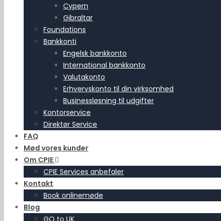
Cypern
Gibraltar
Foundations
Bankkonti
Engelsk bankkonto
International bankkonto
Valutakonto
Erhvervskonto til din virksomhed
Businessløsning til udgifter
Kontorservice
Direktør Service
FAQ
Mød vores kunder
Om CPIE
CPIE Services anbefaler
Kontakt
Book onlinemøde
Blog
GO to UK