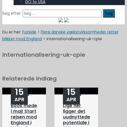
GO to USA
Søg efter:
Du er her:
Forside
>
Flere danske vækstvirksomheder retter
blikket mod England
>
internationalisering-uk-cpie
internationalisering-uk-cpie
Relaterede indlæg
15
15
APR
APR
Book møde
Lige her
i maj! Start
ligger det
rejsen mod
uudnyttede
England i
potentiale i