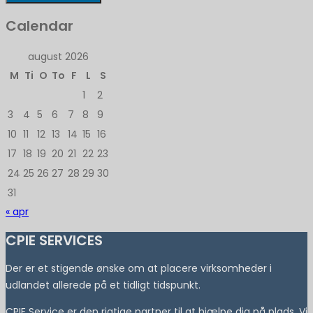
Calendar
august 2026
M
Ti
O
To
F
L
S
1
2
3
4
5
6
7
8
9
10
11
12
13
14
15
16
17
18
19
20
21
22
23
24
25
26
27
28
29
30
31
« apr
CPIE SERVICES
Der er et stigende ønske om at placere virksomheder i
udlandet allerede på et tidligt tidspunkt.
CPIE Service er den rigtige partner til at hjælpe dig på plads. Vi