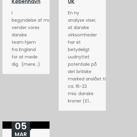
København
UK
I
En ny
begyndelse af maj
analyse viser,
vender vores
at danske
danske
virksomheder
team hjem
har et
fra England
betydeligt
for at møde
uudnyttet
dig. (mere…)
potentiale på
det britiske
marked anslået til
ca. 16-22
mia. danske
kroner (£1...
05
MAR