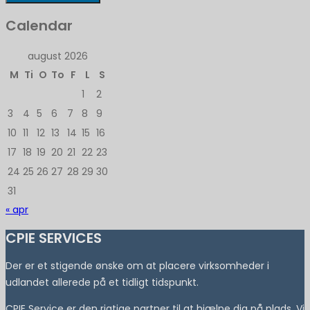
Calendar
august 2026
M
Ti
O
To
F
L
S
1
2
3
4
5
6
7
8
9
10
11
12
13
14
15
16
17
18
19
20
21
22
23
24
25
26
27
28
29
30
31
« apr
CPIE SERVICES
Der er et stigende ønske om at placere virksomheder i
udlandet allerede på et tidligt tidspunkt.
CPIE Service er den rigtige partner til at hjælpe dig på plads. Vi