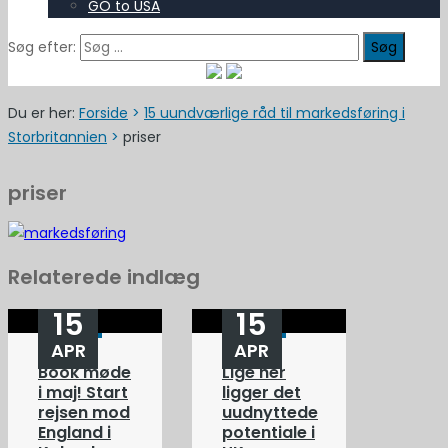
GO to USA
Søg efter:
Du er her:
Forside
>
15 uundværlige råd til markedsføring i
Storbritannien
>
priser
priser
Relaterede indlæg
15
15
APR
APR
Book møde
Lige her
i maj! Start
ligger det
rejsen mod
uudnyttede
England i
potentiale i