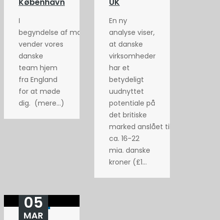
København
UK
I
En ny
begyndelse af maj
analyse viser,
vender vores
at danske
danske
virksomheder
team hjem
har et
fra England
betydeligt
for at møde
uudnyttet
dig. (mere…)
potentiale på
det britiske
marked anslået til
ca. 16-22
mia. danske
kroner (£1...
05
MAR